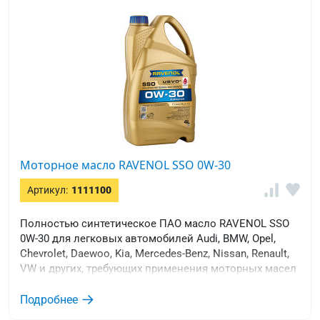
Моторное масло RAVENOL SSO 0W-30
Артикул:
1111100
Полностью синтетическое ПАО масло RAVENOL SSO
0W-30 для легковых автомобилей Audi, BMW, Opel,
Chevrolet, Daewoo, Kia, Mercedes-Benz, Nissan, Renault,
VW и других, требующих применения моторных масел
с высоким щелочным числом и вязкостью SAE 0W-30
и уровнем качества ACEA A3/B4.
Подробнее