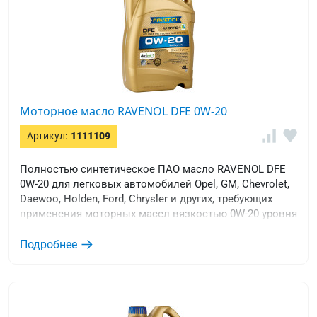
Моторное масло RAVENOL DFE 0W-20
Артикул:
1111109
Полностью синтетическое ПАО масло RAVENOL DFE
0W-20 для легковых автомобилей Opel, GM, Chevrolet,
Daewoo, Holden, Ford, Chrysler и других, требующих
применения моторных масел вязкостью 0W-20 уровня
качества GM dexos® 1 Gen 3 или ILSAC GF-6A / ILSAC
GF-7A , API SP / API SQ.
Подробнее