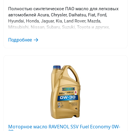
Полностью синтетическое ПАО масло для легковых
автомобилей Acura, Chrysler, Daihatsu, Fiat, Ford,
Hyundai, Honda, Jaguar, Kia, Land Rover, Mazda,
Mitsubishi, Nissan, Subaru, Suzuki, Toyota и других,
требующих применения низковязких моторных масел
уровня качества ACEA A5/B5 и ILSAC GF-6A, API SP.
Подробнее
Моторное масло RAVENOL SSV Fuel Economy 0W-