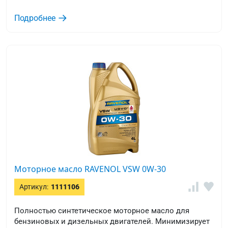
турбонаддува и прямым впрыском топлива.
Особенно рекомендуется для гибридных двигателей.
Подробнее
Снижает трение, износ и расход топлива.
Моторное масло RAVENOL VSW 0W-30
Артикул:
1111106
Полностью синтетическое моторное масло для
бензиновых и дизельных двигателей. Минимизирует