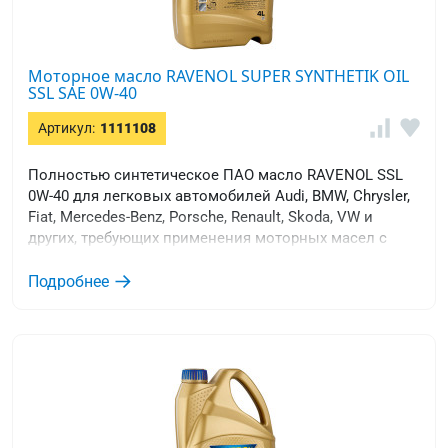
Моторное масло RAVENOL SUPER SYNTHETIK OIL
SSL SAE 0W-40
Артикул:
1111108
Полностью синтетическое ПАО масло RAVENOL SSL
0W-40 для легковых автомобилей Audi, BMW, Chrysler,
Fiat, Mercedes-Benz, Porsche, Renault, Skoda, VW и
других, требующих применения моторных масел с
вязкостью SAE 0W-40 уровня качества ACEA A3/B4 с
высоким щелочным числом, и эксплуатируются в
Подробнее
условиях экстремально низких температур.