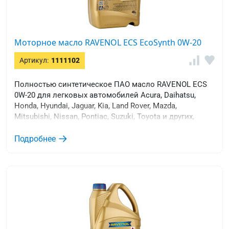
Моторное масло RAVENOL ECS EcoSynth 0W-20
Артикул:
1111102
Полностью синтетическое ПАО масло RAVENOL ECS
0W-20 для легковых автомобилей Acura, Daihatsu,
Honda, Hyundai, Jaguar, Kia, Land Rover, Mazda,
Mitsubishi, Nissan, Pontiac, Suzuki, Toyota и других,
требующих применения низковязких моторных масел
новейшего уровня качества ACEA C6, а так же
Подробнее
соответствует требования ACEA C5, A1/B1 и ILSAC GF-
5.