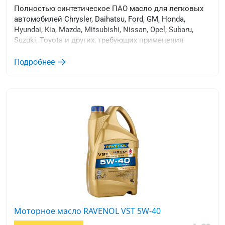
Полностью синтетическое ПАО масло для легковых
автомобилей Chrysler, Daihatsu, Ford, GM, Honda,
Hyundai, Kia, Mazda, Mitsubishi, Nissan, Opel, Subaru,
Suzuki, Toyota и других, требующих применения
моторных масел вязкостью 5W-30 уровня качества
dexos® 1 Gen 3 или ILSAC GF-6A / ILSAC GF-7A , API SP /
Подробнее
API SQ. Особенно рекомендуется для GDI моторов с
прямым впрыском.
Моторное масло RAVENOL VST 5W-40