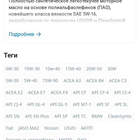
Полностью синтетическое легкотекучее моторное
масло на основе полиальфаолефинов (ПАО),
новейшего класса вязкости SAE 5W-16,
разработанное по технологии USVO® и CleanSynto®
для бензиновых двигателей с и без турбонаддува и
непосредственным впрыском топлива легковых
Подробнее
автомобилей. Особенно рекомендуется для
гибридных двигателей.
Теги
0W-30
10W-30
10w-40
15W-40
20W-50
30W
5W-30
5W-40
75W-90
ACEA A3
ACEA B4
ACEA C3
ACEA E2
ACEA E7
ACEA E9
API CF
API CF-4
API CI-4
API CJ-4
API GL-4
API GL-5
API MT-1
API SF
API SL
API SN
API SN Plus
API SP
API TC
BMW
CleanSynto
Fiat
JASO MA2
Nissan
USVO
АКПП
Легковые автомобили
МКПП
ПАО