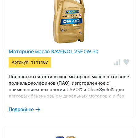
Моторное масло RAVENOL VSF 0W-30
Артикул:
1111107
Полностью синтетическое моторное масло на основе
полиальфаолефинов (ПАО), изготовленное с
применением технологии USVO® и CleanSynto® для
легковых бензиновых и дизельных моторов с и без
турбонаддува и прямым впрыском топлива.
Подробнее