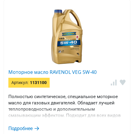
Моторное масло RAVENOL VEG 5W-40
Артикул:
1131100
Полностью синтетическое, специальное моторное
масло для газовых двигателей. Обладает лучшей
теплопроводностью и дополнительным
смазывающим эффектом. Подходит для всех видов
легковых автомобилей, требующих спецификаций
ACEA A3/B4 или API SM/CF.
Подробнее