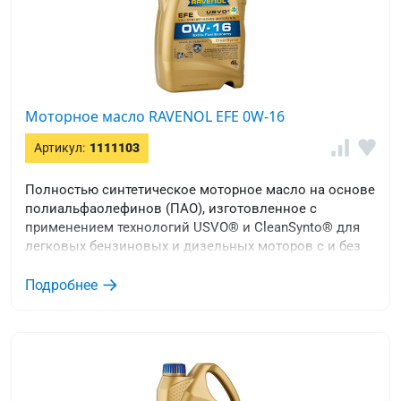
Моторное масло RAVENOL EFE 0W-16
Артикул:
1111103
Полностью синтетическое моторное масло на основе
полиальфаолефинов (ПАО), изготовленное с
применением технологий USVO® и CleanSynto® для
легковых бензиновых и дизельных моторов с и без
турбонаддува и прямым впрыском топлива.
Особенно рекомендуется для гибридных двигателей.
Подробнее
Снижает трение, износ и расход топлива.