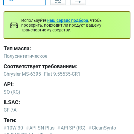
Используйте
наш сервис подбора
, чтобы
проверить, подходит ли продукт вашему
транспортному средству.
Тип масла:
Полусинтетическое
Соответствует требованиям:
Chrysler MS-6395
Fiat 9.55535-CR1
API:
SQ (RC)
ILSAC:
GF-7A
Теги:
Chrysler
#
10W-30
#
API SN Plus
#
API SP (RC)
#
CleanSynto