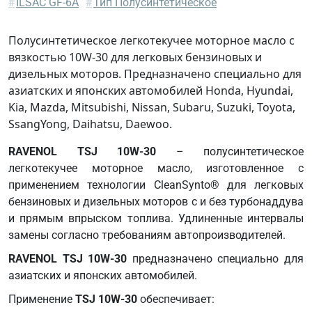
MS-
#
ILSAC GF-6A
#
Тип Полусинтетическое
6395
Fiat
Полусинтетическое легкотекучее моторное масло с
9.55535-
вязкостью 10W-30 для легковых бензиновых и
CR1
дизельных моторов. Предназначено специально для
азиатских и японских автомобилей Honda, Hyundai,
Kia, Mazda, Mitsubishi, Nissan, Subaru, Suzuki, Toyota,
SsangYong, Daihatsu, Daewoo.
RAVENOL TSJ 10W-30
– полусинтетическое
легкотекучее моторное масло, изготовленное с
применением технологии CleanSynto® для легковых
бензиновых и дизельных моторов с и без турбонаддува
и прямым впрыском топлива. Удлиненные интервалы
замены согласно требованиям автопроизводителей.
RAVENOL TSJ 10W-30
предназначено специально для
азиатских и японских автомобилей.
Применение
TSJ 10W-30
обеспечивает: